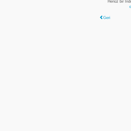
Henüz bir In
o
Geri